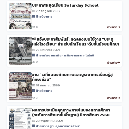
ประกาศหยุดเรียน Saturday School
📅 2 กรกฎาคม 2569
🏢 ฝ่ายวิชาการ
👁️ 0
อ่านต่อ
📢 แจ้งประชาสัมพันธ์: ทดลองเปิดใช้งาน "ประตู
หลังโรงเรียน" สำหรับนักเรียนระดับชั้นมัธยมศึกษา
📅 22 มิถุนายน 2569
🏢 ฝ่ายทรัพยากรเพื่อการศึกษาและเทคโนโลยี
👁️ 0
อ่านต่อ
งาน "เวทีแสดงศักยภาพและบูรณาการเรียนรู้สู่
ทักษะชีวิต"
📅 18 มิถุนายน 2569
🏢 ฝ่ายวิชาการ
👁️ 3
อ่านต่อ
ผลการประเมินคุณภาพภายในของสถานศึกษา
(ระดับการศึกษาขั้นพื้นฐาน) ปีการศึกษา 2568
📅 29 พฤษภาคม 2569
🏢 ฝ่ายมาตรฐานคุณภาพการศึกษา